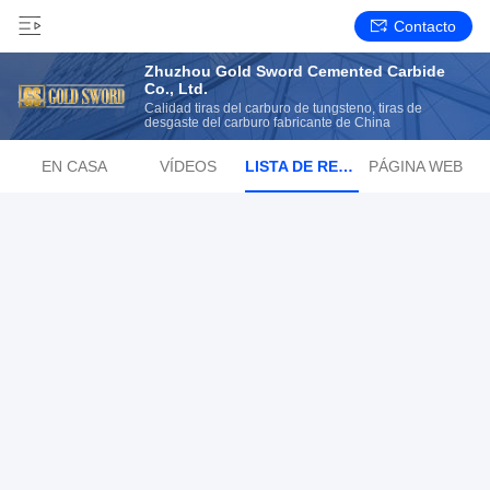
Contacto
Zhuzhou Gold Sword Cemented Carbide
Co., Ltd.
Calidad tiras del carburo de tungsteno, tiras de
desgaste del carburo fabricante de China
EN CASA
VÍDEOS
LISTA DE REPRODUCCIÓN
PÁGINA WEB