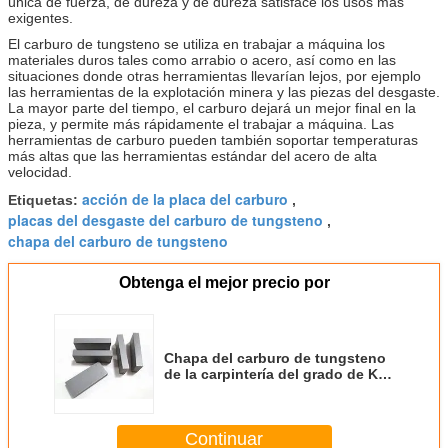
única de fuerza, de dureza y de dureza satisface los usos más
exigentes.
El carburo de tungsteno se utiliza en trabajar a máquina los
materiales duros tales como arrabio o acero, así como en las
situaciones donde otras herramientas llevarían lejos, por ejemplo
las herramientas de la explotación minera y las piezas del desgaste.
La mayor parte del tiempo, el carburo dejará un mejor final en la
pieza, y permite más rápidamente el trabajar a máquina. Las
herramientas de carburo pueden también soportar temperaturas
más altas que las herramientas estándar del acero de alta
velocidad.
acción de la placa del carburo
Etiquetas:
,
AB10
K40
13.8-14.2
87.5~88
280
placas del desgaste del carburo de tungsteno
,
chapa del carburo de tungsteno
Obtenga el mejor precio por
Chapa del carburo de tungsteno
de la carpintería del grado de K
20 con alta dureza
Continuar