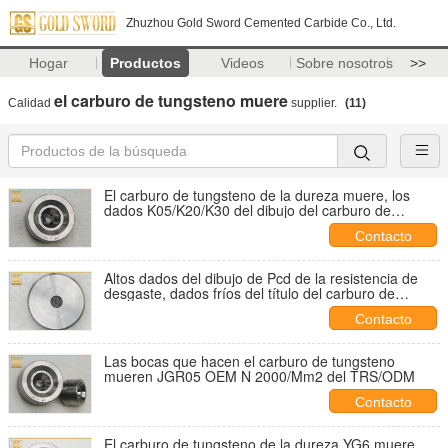
Zhuzhou Gold Sword Cemented Carbide Co., Ltd.
Hogar
Productos
Videos
Sobre nosotros
>>
el carburo de tungsteno muere
Calidad
supplier.
(11)
El carburo de tungsteno de la dureza muere, los
dados K05/K20/K30 del dibujo del carburo de
tungsteno
Contacto
Altos dados del dibujo de Pcd de la resistencia de
desgaste, dados fríos del título del carburo de
tungsteno
Contacto
Las bocas que hacen el carburo de tungsteno
mueren JGR05 OEM N 2000/Mm2 del TRS/ODM
Contacto
El carburo de tungsteno de la dureza YG6 muere