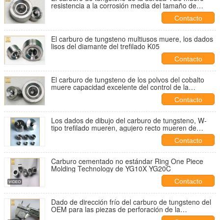
resistencia a la corrosión media del tamaño de
grano
Contacto
El carburo de tungsteno multiusos muere, los dados
lisos del diamante del trefilado K05
Contacto
El carburo de tungsteno de los polvos del cobalto
muere capacidad excelente del control de la
oxidación
Contacto
Los dados de dibujo del carburo de tungsteno, W-
tipo trefilado mueren, agujero recto mueren de
grande al pequeño。
Contacto
Carburo cementado no estándar Ring One Piece
Molding Technology de YG10X YG20C
Contacto
Dado de dirección frío del carburo de tungsteno del
OEM para las piezas de perforación de la
herramienta del molde