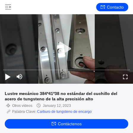
Contacto
Lustre mecánico 384*41*38 no estándar del cuchillo del
acero de tungsteno de la alta precisión alto
Otros vídeos
January 12, 2023
Palabra Clave:
Carburo de tungsteno de encargo
Contáctenos