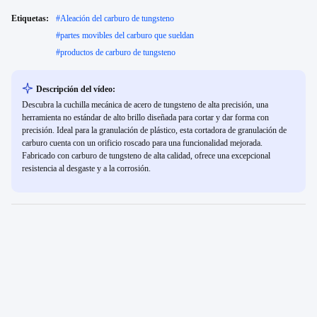
Etiquetas:
#
Aleación del carburo de tungsteno
#
partes movibles del carburo que sueldan
#
productos de carburo de tungsteno
Descripción del vídeo:
Descubra la cuchilla mecánica de acero de tungsteno de alta precisión, una
herramienta no estándar de alto brillo diseñada para cortar y dar forma con
precisión. Ideal para la granulación de plástico, esta cortadora de granulación de
carburo cuenta con un orificio roscado para una funcionalidad mejorada.
Fabricado con carburo de tungsteno de alta calidad, ofrece una excepcional
resistencia al desgaste y a la corrosión.