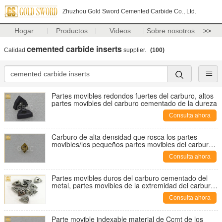
Zhuzhou Gold Sword Cemented Carbide Co., Ltd.
Hogar
Productos
Videos
Sobre nosotros
>>
cemented carbide inserts
Calidad
supplier.
(100)
Partes movibles redondos fuertes del carburo, altos
partes movibles del carburo cementado de la dureza
Consulta ahora
Carburo de alta densidad que rosca los partes
movibles/los pequeños partes movibles del carburo
cementado
Consulta ahora
Partes movibles duros del carburo cementado del
metal, partes movibles de la extremidad del carburo
con los tenedores de herramienta
Consulta ahora
Parte movible indexable material de Ccmt de los