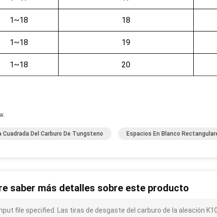
1~18
18
1~18
19
1~18
20
a:
a Cuadrada Del Carburo De Tungsteno
Espacios En Blanco Rectangular
re saber más detalles sobre este producto
input file specified. Las tiras de desgaste del carburo de la aleación K