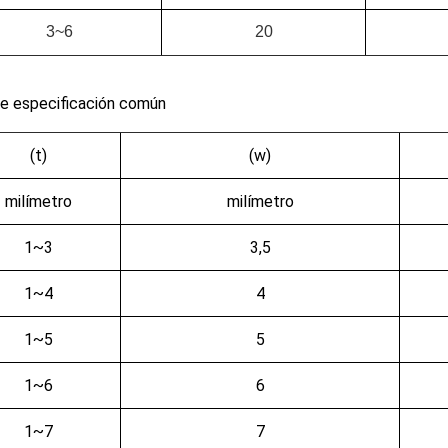
3~6
20
de especificación común
(t)
(w)
milímetro
milímetro
1~3
3,5
1~4
4
1~5
5
1~6
6
1~7
7