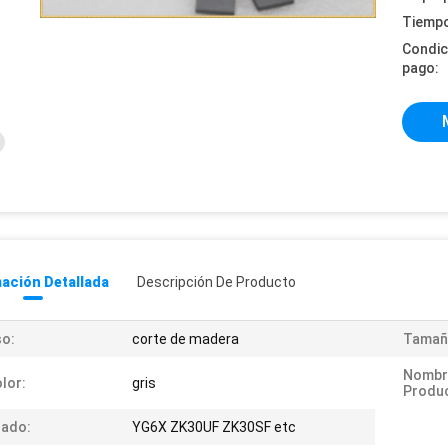
Tiempo
Condic
pago:
ación Detallada
Descripción De Producto
o:
corte de madera
Tamañ
Nombr
lor:
gris
Produ
rado:
YG6X ZK30UF ZK30SF etc