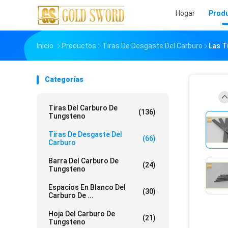
Hogar
Prod
Inicio
Productos
Tiras De Desgaste Del Carburo
Las T
Categorías
Tiras Del Carburo De
(136)
Tungsteno
Tiras De Desgaste Del
(66)
Carburo
Barra Del Carburo De
(24)
Tungsteno
Espacios En Blanco Del
(30)
Carburo De ...
Hoja Del Carburo De
(21)
Tungsteno