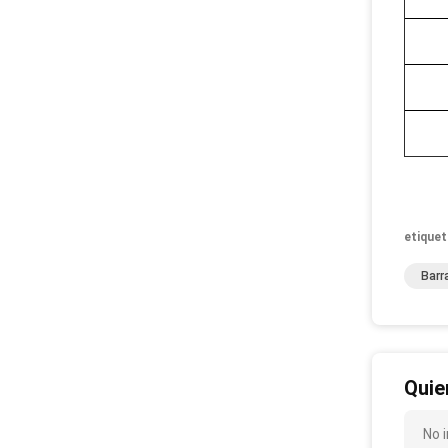
etiquet
Barr
Quie
No 