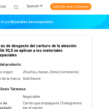
Spanish
cias
Solicitar una cotización
n A Los Materiales Aeroespaciales
ras de desgaste del carburo de la aleación
A 92,0 se aplican a los materiales
spaciales
del producto:
e origen:
Zhuzhou, Hunan, China (continente)
 de la marca:
Gold Sword
 Envío Términos:
:
Negociable
es de
Cartón que empaqueta 15 kilogramos
uetado:
por el cartón