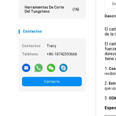
Re
Herramientas De Corte
(16)
Del Tungsteno
Descri
El car
Contactos
de la 
El car
Contactos:
Tracy
fuerza
dureza
Teléfono:
+86-18742593666
tiene 
1.
Cont
recibió
Contacto
2.
Entr
que us
3.
OEM
Espec