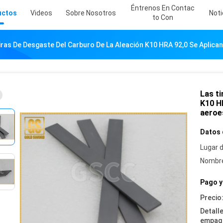
Éntrenos En Contac
uctos
Videos
Sobre Nosotros
Noti
To Con
iras De Desgaste Del Carburo De La Aleación K10 HRA 92,0 Se Aplica
Las ti
K10 HR
aeroe
Datos 
Lugar d
Nombre
Pago y
Precio
Detall
empaq