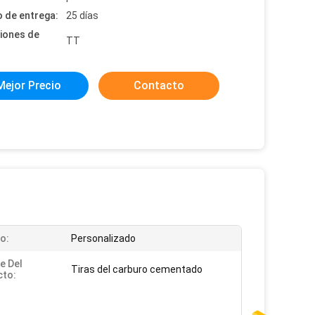
 de entrega:
25 días
iones de
TT
Mejor Precio
Contacto
o:
Personalizado
e Del
Tiras del carburo cementado
cto: