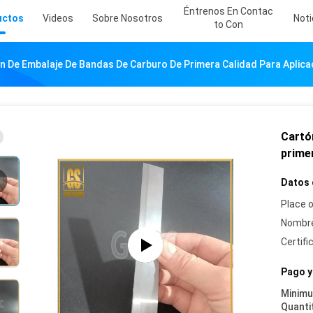
Éntrenos En Contac
uctos
Videos
Sobre Nosotros
Noti
To Con
n De Embalaje De Bandas De Carburo De Primera Calidad Para Aplica
Cartó
primer
Datos 
Place o
Nombre
Certifi
Pago y
Minim
Quanti