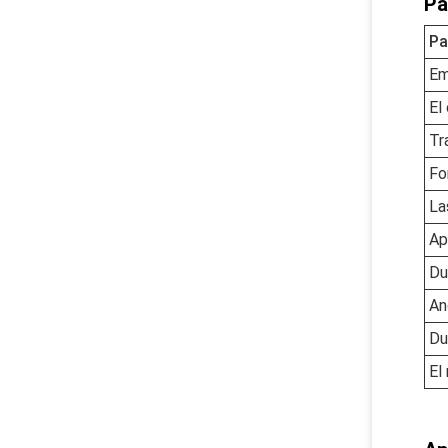
Pa
Pa
Em
El
Tr
Fo
La
Ap
Du
An
Du
El