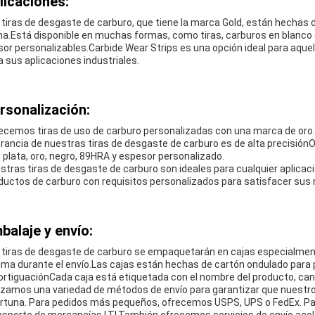
licaciones:
 tiras de desgaste de carburo, que tiene la marca Gold, están hechas d
na.Está disponible en muchas formas, como tiras, carburos en blanco
sor personalizables.Carbide Wear Strips es una opción ideal para aque
a sus aplicaciones industriales.
rsonalización:
ecemos tiras de uso de carburo personalizadas con una marca de oro.
erancia de nuestras tiras de desgaste de carburo es de alta precisió
a, plata, oro, negro, 89HRA y espesor personalizado.
stras tiras de desgaste de carburo son ideales para cualquier aplicació
ductos de carburo con requisitos personalizados para satisfacer sus
balaje y envío:
 tiras de desgaste de carburo se empaquetarán en cajas especialmen
ima durante el envío.Las cajas están hechas de cartón ondulado para 
rtiguaciónCada caja está etiquetada con el nombre del producto, canti
lizamos una variedad de métodos de envío para garantizar que nuestr
rtuna. Para pedidos más pequeños, ofrecemos USPS, UPS o FedEx. P