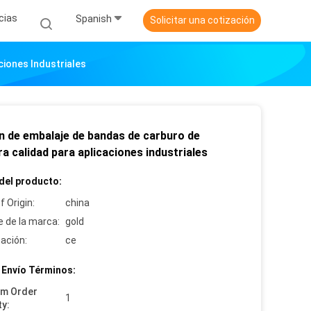
cias
Spanish
Solicitar una cotización
ciones Industriales
n de embalaje de bandas de carburo de
a calidad para aplicaciones industriales
del producto:
f Origin:
china
 de la marca:
gold
cación:
ce
 Envío Términos:
um Order
1
ty: