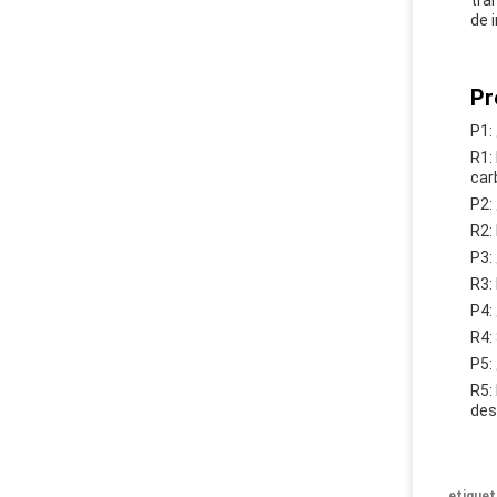
tra
de 
Pr
P1:
R1:
car
P2:
R2:
P3:
R3:
P4:
R4:
P5:
R5:
des
etiquet