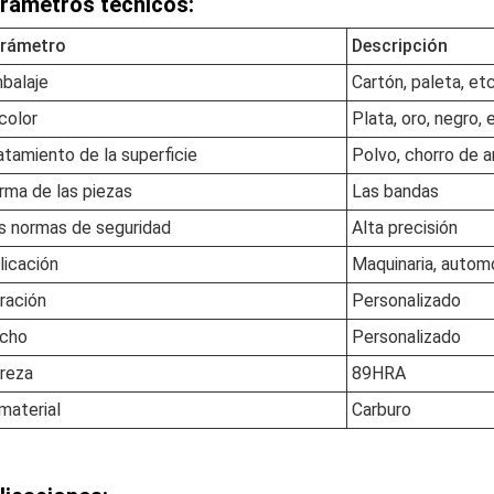
rámetros técnicos:
rámetro
Descripción
balaje
Cartón, paleta, etc
 color
Plata, oro, negro, 
atamiento de la superficie
Polvo, chorro de a
rma de las piezas
Las bandas
s normas de seguridad
Alta precisión
licación
Maquinaria, automó
ración
Personalizado
cho
Personalizado
reza
89HRA
 material
Carburo