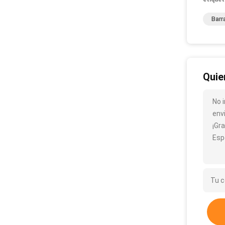
Barr
Quie
No 
env
¡Gra
Esp