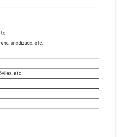
.
etc.
rena, anodizado, etc.
viles, etc.