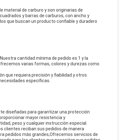
e material de carburo y son originarias de
 cuadrados y barras de carburos, con ancho y
llos que buscan un producto confiable y duradero
Nuestra cantidad mínima de pedido es 1 y la
nOfrecemos varias formas, colores y durezas como
n que requiera precisión y fiabilidad.y otros
 necesidades específicas.
te diseñadas para garantizar una protección
proporcionar mayor resistencia y
dad, peso y cualquier instrucción especial.
os clientes reciban sus pedidos de manera
ara pedidos más grandes,Ofrecemos servicios de