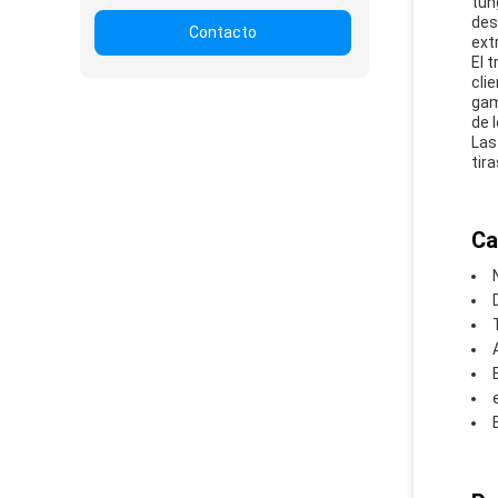
tun
des
Contacto
ext
El 
cli
gam
de l
Las
tir
Ca