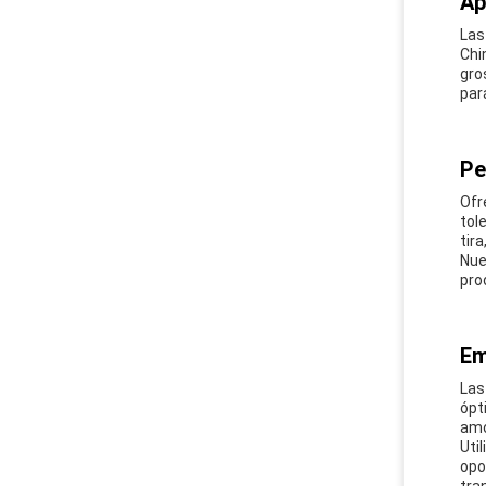
Ap
Las
Chi
gro
par
Pe
Ofr
tol
tir
Nue
pro
Em
Las
ópt
amo
Uti
opo