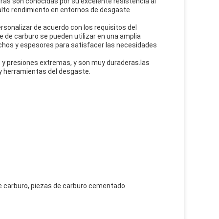
tiras son conocidas por su excelente resistencia al
 alto rendimiento en entornos de desgaste
rsonalizar de acuerdo con los requisitos del
te de carburo se pueden utilizar en una amplia
chos y espesores para satisfacer las necesidades
 y presiones extremas, y son muy duraderas.las
y herramientas del desgaste.
de carburo, piezas de carburo cementado