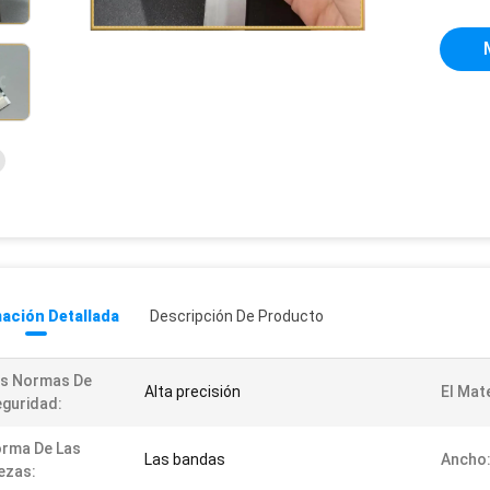
ación Detallada
Descripción De Producto
as Normas De
Alta precisión
El Mate
guridad:
rma De Las
Las bandas
Ancho
ezas: