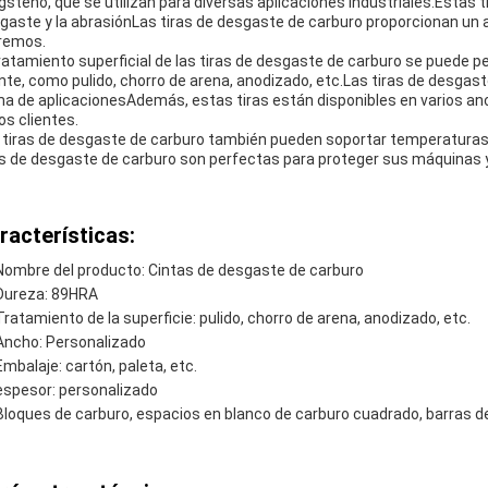
gsteno, que se utilizan para diversas aplicaciones industriales.Estas 
gaste y la abrasiónLas tiras de desgaste de carburo proporcionan un
remos.
tratamiento superficial de las tiras de desgaste de carburo se puede pe
ente, como pulido, chorro de arena, anodizado, etc.Las tiras de desgas
a de aplicacionesAdemás, estas tiras están disponibles en varios an
os clientes.
 tiras de desgaste de carburo también pueden soportar temperaturas
as de desgaste de carburo son perfectas para proteger sus máquinas 
racterísticas:
Nombre del producto: Cintas de desgaste de carburo
Dureza: 89HRA
Tratamiento de la superficie: pulido, chorro de arena, anodizado, etc.
Ancho: Personalizado
Embalaje: cartón, paleta, etc.
espesor: personalizado
Bloques de carburo, espacios en blanco de carburo cuadrado, barras 