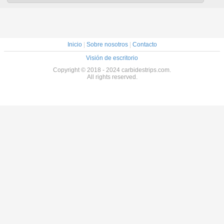
fábrica de
resistente
tira
Inicio
|
Sobre nosotros
|
Contacto
Visión de escritorio
Copyright © 2018 - 2024 carbidestrips.com.
All rights reserved.