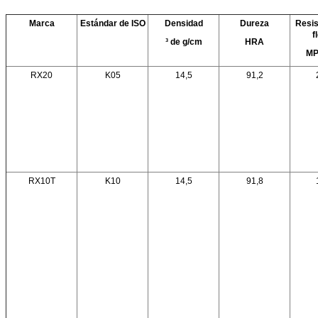
Marca
Estándar de ISO
Densidad
Dureza
Resis
f
³ de g/cm
HRA
MP
RX20
K05
14,5
91,2
RX10T
K10
14,5
91,8