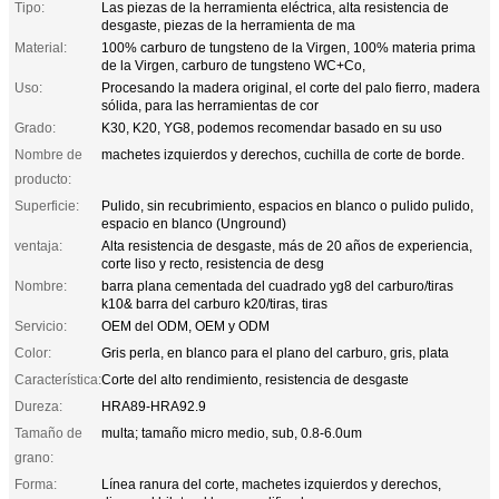
Tipo:
Las piezas de la herramienta eléctrica, alta resistencia de
desgaste, piezas de la herramienta de ma
Material:
100% carburo de tungsteno de la Virgen, 100% materia prima
de la Virgen, carburo de tungsteno WC+Co,
Uso:
Procesando la madera original, el corte del palo fierro, madera
sólida, para las herramientas de cor
Grado:
K30, K20, YG8, podemos recomendar basado en su uso
Nombre de
machetes izquierdos y derechos, cuchilla de corte de borde.
producto:
Superficie:
Pulido, sin recubrimiento, espacios en blanco o pulido pulido,
espacio en blanco (Unground)
ventaja:
Alta resistencia de desgaste, más de 20 años de experiencia,
corte liso y recto, resistencia de desg
Nombre:
barra plana cementada del cuadrado yg8 del carburo/tiras
k10& barra del carburo k20/tiras, tiras
Servicio:
OEM del ODM, OEM y ODM
Color:
Gris perla, en blanco para el plano del carburo, gris, plata
Característica:
Corte del alto rendimiento, resistencia de desgaste
Dureza:
HRA89-HRA92.9
Tamaño de
multa; tamaño micro medio, sub, 0.8-6.0um
grano:
Forma:
Línea ranura del corte, machetes izquierdos y derechos,