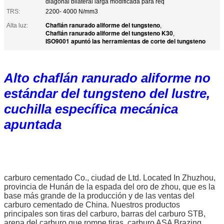
diagonal bilateral larga modificada para req
TRS:
2200- 4000 N/mm3
Chaflán ranurado aliforme del tungsteno
Alta luz:
,
Chaflán ranurado aliforme del tungsteno K30
,
ISO9001 apuntó las herramientas de corte del tungsteno
Alto chaflán ranurado aliforme no
estándar del tungsteno del lustre,
cuchilla específica mecánica
apuntada
carburo cementado Co., ciudad de Ltd. Located In Zhuzhou,
provincia de Hunán de la espada del oro de zhou, que es la
base más grande de la producción y de las ventas del
carburo cementado de China. Nuestros productos
principales son tiras del carburo, barras del carburo STB,
arena del carburo que rompe tiras, carburo ASA Brazing