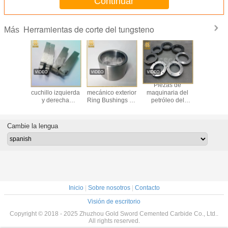
Continuar
Herramientas de corte del tungsteno
Más
ezas de
Tiras de carburo
Herramientas de
Herramientas de
Cuchi
naria del
de tungsteno
corte de carburo
carburo de
cuchillo
óleo del
izquierda centro
de tungsteno /
tungsteno pulido
y de
buro de
derecho cuchillo
cuchillos
personalizadas
afilador
steno que
conjunto de
raspadores / tiras
HRA 91,5-92,5
de tung
n forrando
ángulo de arco
de tungsteno
Dureza
carburo
Cambie la lengua
tencia de
personalizado,
personalizadas
herrami
o del cojín
borde de corte,
co
l grupo
punzón
Inicio
|
Sobre nosotros
|
Contacto
Visión de escritorio
Copyright © 2018 - 2025 Zhuzhou Gold Sword Cemented Carbide Co., Ltd..
All rights reserved.